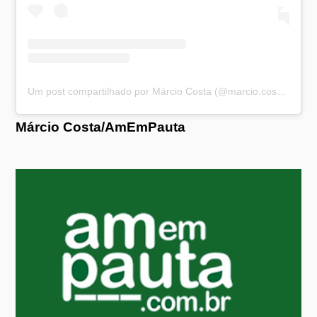
Um post compartilhado por Márcio Costa (@marcio.costa.jornalista)
Márcio Costa/AmEmPauta