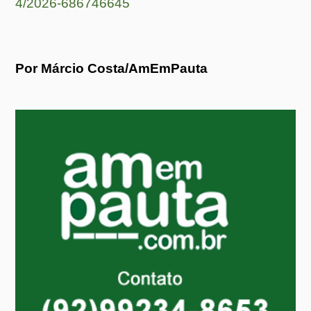
4/2026-686746645
Por Márcio Costa/AmEmPauta