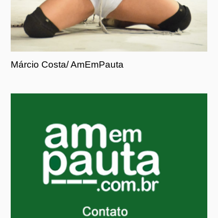
Márcio Costa/ AmEmPauta