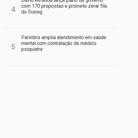
David Almeida lança plano de governo
com 170 propostas e promete zerar fila
4
do Sisreg
Parintins amplia atendimento em saúde
mental com contratação de médico
5
psiquiatra