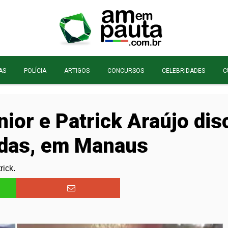
AS
POLÍCIA
ARTIGOS
CONCURSOS
CELEBRIDADES
C
ior e Patrick Araújo dis
adas, em Manaus
rick.