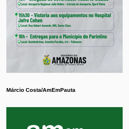
Márcio Costa/AmEmPauta