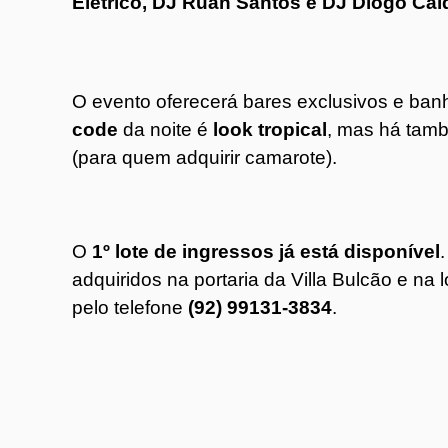
Elétrico, DJ Ruan Santos e DJ Diogo Cal
O evento oferecerá bares exclusivos e ban
code
da noite é
look tropical
, mas há tamb
(para quem adquirir camarote).
O
1º lote de ingressos já está disponível
adquiridos na portaria da Villa Bulcão e na
pelo telefone
(92) 99131-3834
.