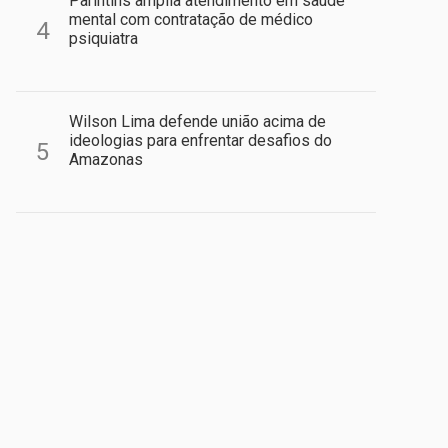
Parintins amplia atendimento em saúde
mental com contratação de médico
4
psiquiatra
Wilson Lima defende união acima de
ideologias para enfrentar desafios do
5
Amazonas