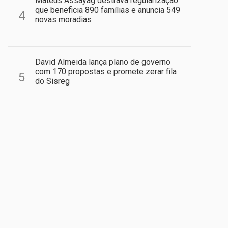
Mateus Assayag destrava regularização
que beneficia 890 famílias e anuncia 549
4
novas moradias
David Almeida lança plano de governo
com 170 propostas e promete zerar fila
5
do Sisreg